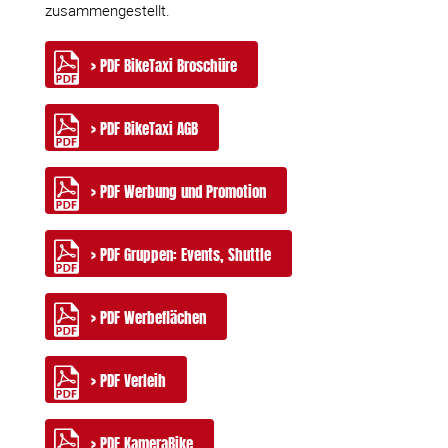
zusammengestellt.
> PDF BikeTaxi Broschüre
> PDF BikeTaxi AGB
> PDF Werbung und Promotion
> PDF Gruppen: Events, Shuttle
> PDF Werbeflächen
> PDF Verleih
> PDF KameraBike